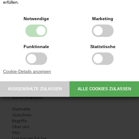
erfüllen.
Kontakt
Notwendige
Marketing
Babysutten.de
Glarmestervej 7
DK-6800 Varde
CVR: 30209648
Funktionale
Statistische
Email:
service@babysutten.de
Tel.:
+45 29 11 19 07
Montag 09:00-11:00
Cookie-Details anzeigen
Dienstag 09:00-11:00
Donnerstag 09:00-11:00
Information
Startseite
Gutschein
Begriffe
Über uns
FAQ
Das tun wir für Sie