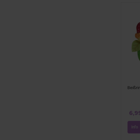
Beißri
6,9