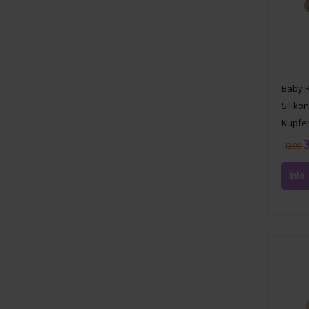
Baby 
Siliko
Kupfe
12,99