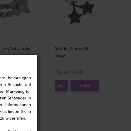
ng My Baby rocks,
Beißring Sterne, Müsli,
Indigo
99 EUR
14,90 EUR
hre bevorzugten
ieren Besuche auf
ser Marketing für
zen (entweder in
en Informationen
ies finden Sie in
 zu widerrufen.