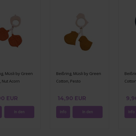
ng, Müsli by Green
Beißring, Müsli by Green
Beißri
, Nut Acorn
Cotton, Pesto
Cotton
90 EUR
14,90 EUR
9,9