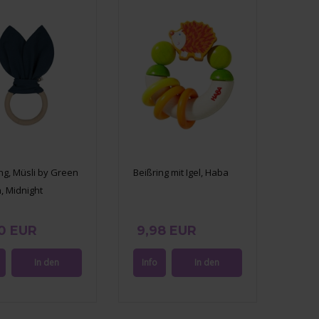
ng, Müsli by Green
Beißring mit Igel, Haba
, Midnight
0 EUR
9,98 EUR