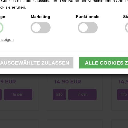
 Cookies ein- oder ausschalten. Der Name der verschiedenen Arten 
k sie erfüllen.
ige
Marketing
Funktionale
St
anzeigen
nenball, Rosa,
Beißring, Müsli by Green
Beißri
Cotton, Brown Sugar
Cotto
99 EUR
14,90 EUR
14,