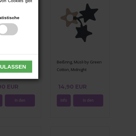
von Cookies gibt
atistische
ng, Müsli by Green
Beißring, Müsli by Green
n, Fudge
Cotton, Midnight
90 EUR
14,90 EUR