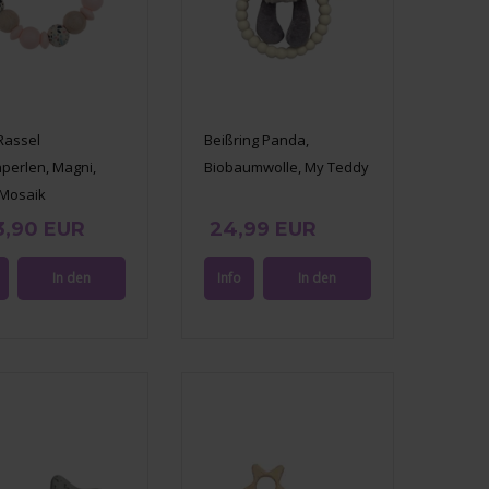
Rassel
Beißring Panda,
nperlen, Magni,
Biobaumwolle, My Teddy
Mosaik
3,90 EUR
24,99 EUR