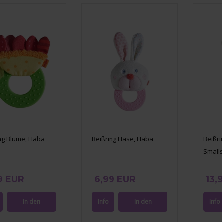
ng Blume, Haba
Beißring Hase, Haba
Beißr
Smalls
9 EUR
6,99 EUR
13,