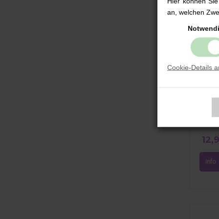
Hier können Sie
an, welchen Zwec
Notwend
Cookie-Details 
Siliko
Magni
12,