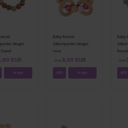
Rassel
Baby Rassel
Baby 
nperlen, Magni,
Silikonperlen, Magni,
Siliko
r/Sand
rosa
Rosa/
3,90 EUR
3,90 EUR
12,99
12,99