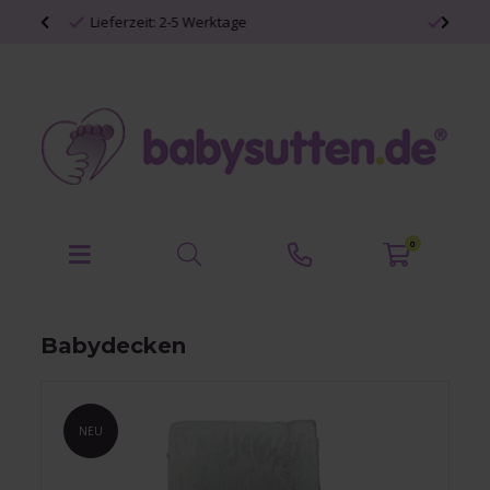
Persönliche Babyartikel
0
Babydecken
NEU