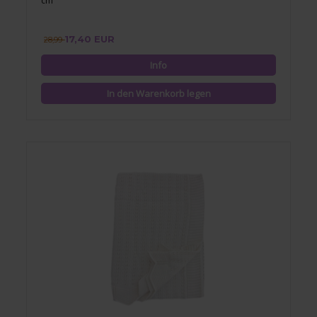
cm
17,40 EUR
28,99