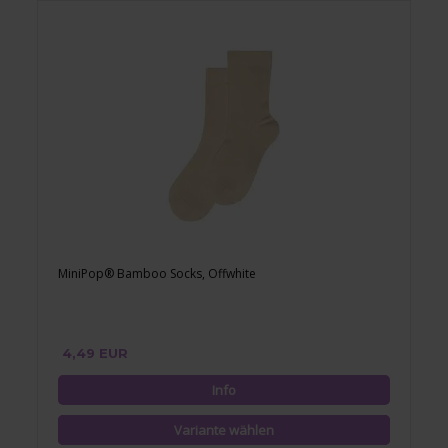
MiniPop® Bamboo Socks, Offwhite
4,49 EUR