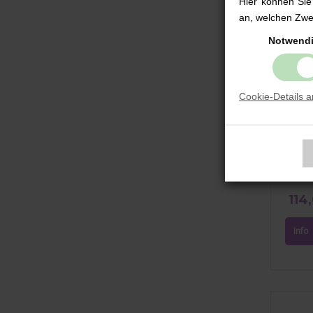
Hier können Sie
an, welchen Zwec
Notwend
Cookie-Details 
Rucksa
RE-Q B
Colour 
114