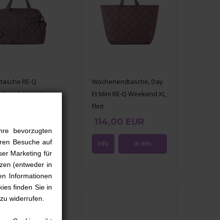
ltasche RE-Q
Wochenendtasche, Day
 Bag, DAY Et Mini,
Et Mini RE-Q Weekend XL,
Flint
,00 EUR
114,00 EUR
hre bevorzugten
ieren Besuche auf
ser Marketing für
zen (entweder in
en Informationen
ies finden Sie in
 zu widerrufen.