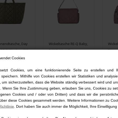
nendtasche, Day
Wickeltasche RE-Q Baby,
Wicke
i RE-Q Weekend XL,
DAY Et Mini, Flint
Diaper
Olive
Flint
wendet Cookies
,00 EUR
119,00 EUR
119
setzt Cookies, um eine funktionierende Seite zu erstellen und I
 speichern. Mithilfe von Cookies erstellen wir Statistiken und analys
 um sicherzustellen, dass die Website ständig verbessert wird und un
rd. Wenn Sie Ihre Zustimmung geben, erlauben Sie uns, Cookies zu set
genen Cookies und / oder von Dritten) und dass wir die persönlich
 über diese Cookies gesammelt werden. Weitere Informationen zu Cook
ichtlinie
. Dort haben Sie auch immer die Möglichkeit, Ihre Einwilligung