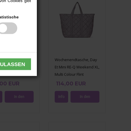
von Cookies gibt
atistische
ltasche RE-Q
Wochenendtasche, Day
 Bag, DAY Et Mini,
Et Mini RE-Q Weekend XL,
Colour Flint
Multi Colour Flint
,00 EUR
114,00 EUR