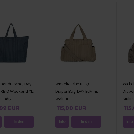
nendtasche, Day
Wickeltasche RE-Q
Wicke
i RE-Q Weekend XL,
Diaper Bag, DAY Et Mini,
Diaper
e Indigo
Walnut
Multi 
,99 EUR
115,00 EUR
115