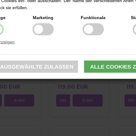
 Cookies ein- oder ausschalten. Der Name der verschiedenen Arten 
k sie erfüllen.
ige
Marketing
Funktionale
St
anzeigen
ck, DAY Et Mini,
Wickeltasche RE-Q Baby,
Wicke
ack Practical, Multi
DAY Et Mini, Multi Colour
Diaper
/ Flint
Flint
Multi 
,00 EUR
119,00 EUR
119