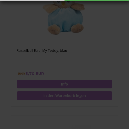
Rasselball Eule, My Teddy, blau
5,70 EUR
18,99