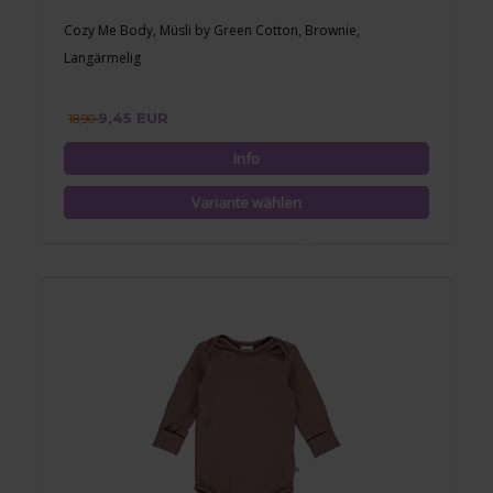
Cozy Me Body, Müsli by Green Cotton, Brownie,
Langärmelig
9,45 EUR
18,90