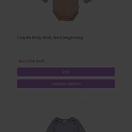
Cozy Me Body, Müsli, Seed, langärmelig
7,56 EUR
18,90