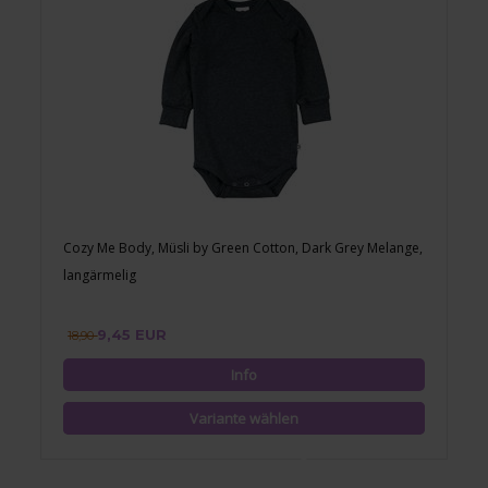
Cozy Me Body, Müsli by Green Cotton, Dark Grey Melange,
langärmelig
9,45 EUR
18,90