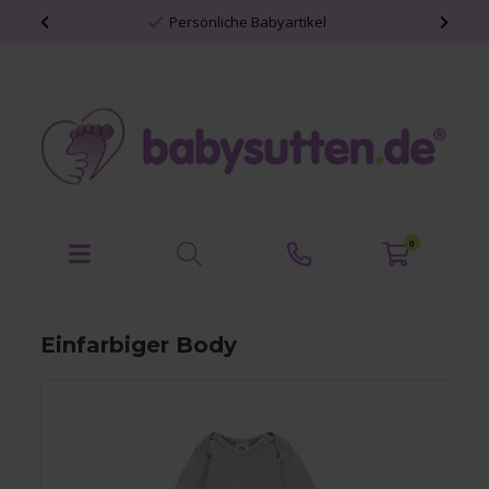
Persönliche Babyartikel
0
Einfarbiger Body