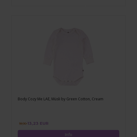
Body Cozy Me LAE, Müsli by Green Cotton, Cream
13,23 EUR
18,90