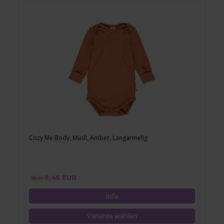
Cozy Me Body, Müsli, Amber, Langärmelig
9,45 EUR
18,90