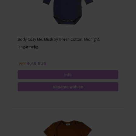
Body Cozy Me, Müsli by Green Cotton, Midnight,
langärmelig
9,45 EUR
18,90