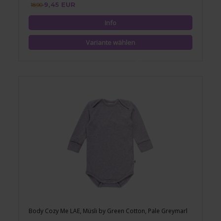
9,45 EUR
18,90
Body Cozy Me LAE, Müsli by Green Cotton, Pale Greymarl