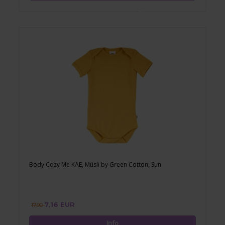
Body Cozy Me KAE, Müsli by Green Cotton, Sun
7,16 EUR
17,90