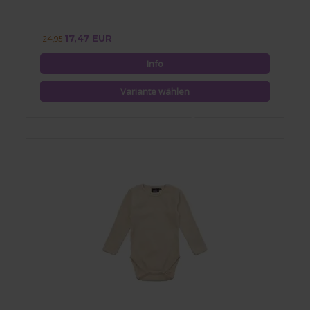
17,47 EUR
24,95