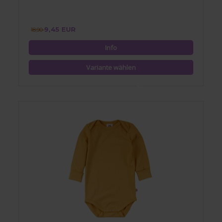
9,45 EUR
18,90