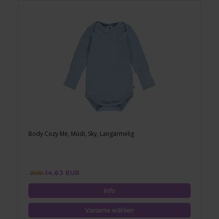
Body Cozy Me, Müsli, Sky, Langärmelig
14,63 EUR
20,90