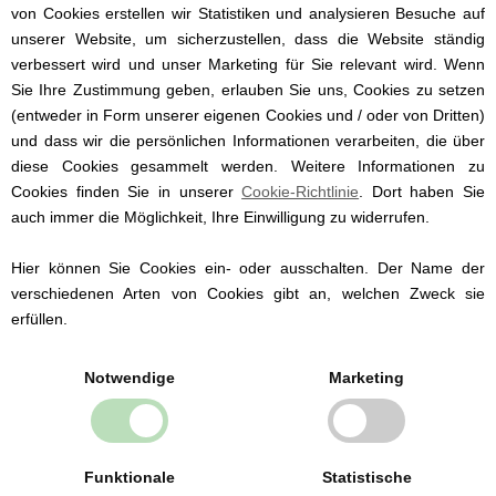
von Cookies erstellen wir Statistiken und analysieren Besuche auf
unserer Website, um sicherzustellen, dass die Website ständig
Unsere schönen Babydecken mit
verbessert wird und unser Marketing für Sie relevant wird. Wenn
Namen sind ideal als Kuscheldecken
Sie Ihre Zustimmung geben, erlauben Sie uns, Cookies zu setzen
für Baby und Kind geeignet. Ob als
(entweder in Form unserer eigenen Cookies und / oder von Dritten)
Krabbeldecke Baby für die ersten
und dass wir die persönlichen Informationen verarbeiten, die über
Krabbelversuche oder als
diese Cookies gesammelt werden. Weitere Informationen zu
Kuscheldecke für Kinder - mit unseren
Cookies finden Sie in unserer
Cookie-Richtlinie
. Dort haben Sie
Decken treffen Sie immer ins
auch immer die Möglichkeit, Ihre Einwilligung zu widerrufen.
Schwarze.
Hier können Sie Cookies ein- oder ausschalten. Der Name der
verschiedenen Arten von Cookies gibt an, welchen Zweck sie
Wir besticken die Kinder- und
erfüllen.
Babydecke mit Namen, Geburtsdatum,
Gewicht und Größe Ihres Babys oder
Kindes und schon haben Sie ideale
Notwendige
Marketing
Geschenke mit Namen für den
nächsten feierlichen Anlass.
Funktionale
Statistische
Eine Babydecke ist sowohl im Sommer als