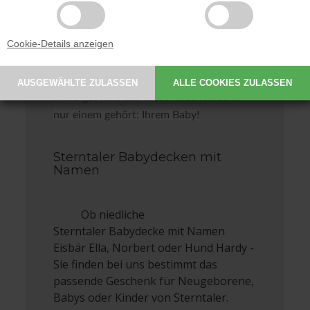
auch im Winter ein unverzichtbarer
Bestandteil der Babyausstattung - eine
Cookie-Details anzeigen
Babydecke mit Namen ist noch dazu eine
schöne Erinnerung für später. Zudem
gibt es keine Verwechslungen und es wird
sichergestellt, daß diese Kuscheldecke
nur einem gehört: Ihrem Baby!
Sterntaler Babydecken mit
Namen
Ob niedliche
Sterntaler Babydecke mit Namen
Eisbär Ella, Norbert oder Hund Hardy -
Sie finden bei uns bestimmt das
passende Geschenk für Neugeborene,
Babys oder Kinder von Sterntaler.