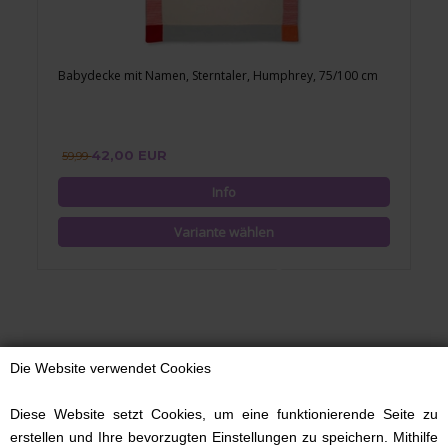
Babydecke mit Namen, Sterntaler, Humphrey, 75/100 cm
42,00 EUR
59,99
Die Website verwendet Cookies
Babydecken mit Namen -
Diese Website setzt Cookies, um eine funktionierende Seite zu
praktisch, schön und
himmlisch weich
erstellen und Ihre bevorzugten Einstellungen zu speichern. Mithilfe