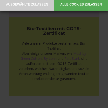
Auswahl an Babybekleidung hier ansehen
Bio-Textilien mit GOTS-
Zertifikat
Viele unserer Produkte bestehen aus Bio-
Textilien.
Aber einige unserer Marken, wie
Müsli by
Green Cotton
,
By Lohn
und
Rätt Start
, sind
außerdem mit dem GOTS-Zertifikat
versehen, welches Nachhaltigkeit und soziale
Verantwortung entlang der gesamten textilen
Produktionskette garantiert.