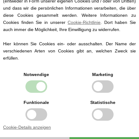
(entweder in Form unserer eigenen Cookies und / oder von Dritten)
und dass wir die persönlichen Informationen verarbeiten, die über
diese Cookies gesammelt werden. Weitere Informationen zu
Cookies finden Sie in unserer
Cookie-Richtlinie
. Dort haben Sie
auch immer die Möglichkeit, Ihre Einwilligung zu widerrufen.
Hier können Sie Cookies ein- oder ausschalten. Der Name der
verschiedenen Arten von Cookies gibt an, welchen Zweck sie
erfüllen.
Notwendige
Marketing
Babybekleidung von
führenden Marken
Wir führen Babybekleidung der dänischen
Funktionale
Statistische
Marken Fixoni und Müsli by Green Cotton ab
Größe 50.
Wir führen sowohl traditionelle
Strampelanzüge als auch Bodies und
Cookie-Details anzeigen
Babyhosen.