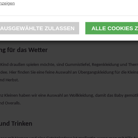
anzeigen
en, damit Sie immer topaktuell über die modischen Farben informiert sind.
Jüngsten ihre Spielsachen, Teddybären und Schnuller im eigenen Rucksack 
ucksäcke sticken wir gerne Namen. Es kann praktisch sein, wenn das Kind i
ng für das Wetter
Kind draußen spielen möchte, sind
Gummistiefel
,
Regenkleidung
und Therm
Idee. Hier finden Sie eine feine Auswahl an Übergangskleidung für die Klei
und Herbst.
nz Kleinen haben wir eine Auswahl an Wollkleidung, damit das Baby gemütlic
d Overalls.
und Trinken