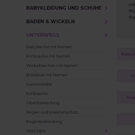
ode
BABYKLEIDUNG UND SCHUHE
Wün
Ruc
BADEN & WICKELN
UNTERWEGS
Babydecke mit Namen
Babyd
Rucksäcke mit Namen
Wickeltaschen mit Namen
Brotdose mit Namen
G
Gummistiefel
Kühltasche
Reg
Oberbekleidung
Regen und Insektenschutz
Regenbekleidung
TASCHEN