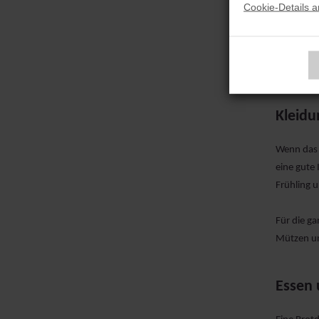
Cookie-Details 
Kollektion
Wenn die 
meisten R
Kleidu
Wenn das 
eine gute 
Frühling 
Für die ga
Mützen un
Essen 