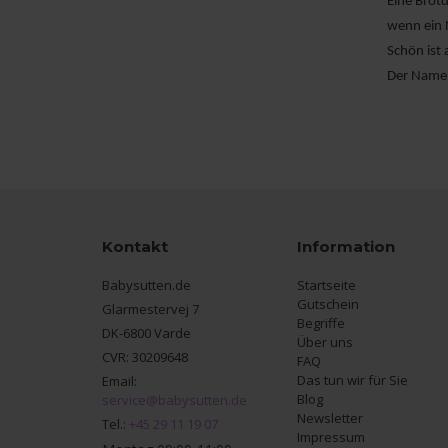
Eine
Brot
wenn ein N
Schön ist
Der Name d
Kontakt
Information
Babysutten.de
Startseite
Gutschein
Glarmestervej 7
Begriffe
DK-6800 Varde
Über uns
CVR: 30209648
FAQ
Das tun wir für Sie
Email:
Blog
service@babysutten.de
Newsletter
Tel.:
+45 29 11 19 07
Impressum