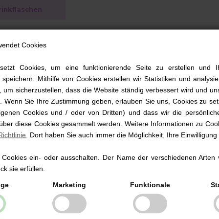
rinkflaschen
g mit Baby
wendet Cookies
 mit Baby ist es immer schön, alles im Griff zu haben, egal ob beim Spazie
setzt Cookies, um eine funktionierende Seite zu erstellen und I
ten. Bei Babysutten finden Sie genau das, was Sie brauchen.
 speichern. Mithilfe von Cookies erstellen wir Statistiken und analys
 um sicherzustellen, dass die Website ständig verbessert wird und un
rd. Wenn Sie Ihre Zustimmung geben, erlauben Sie uns, Cookies zu set
en
genen Cookies und / oder von Dritten) und dass wir die persönlich
 über diese Cookies gesammelt werden. Weitere Informationen zu Cook
aby auf Reisen geht, gibt es viel mitzunehmen. Und deshalb ist es schön, da
ichtlinie
. Dort haben Sie auch immer die Möglichkeit, Ihre Einwilligung
 eine große Auswahl an Wickeltaschen mit viel Platz in den vielen Taschen.
Taschen von Elodie und Day Et Mini.
 Cookies ein- oder ausschalten. Der Name der verschiedenen Arten 
k sie erfüllen.
keltasche muss Ordnung sein und da hilft ein Organizer oder ein Kulturbeu
ige
Marketing
Funktionale
St
y Et Mini und Müsli.
taschen bieten viel Platz für Babyflasche, Stoffwindel und einen sauberen 
tten finden Sie Wickeltaschen von u.a. Müsli, Sofie Schnoor, Day Et Mini 