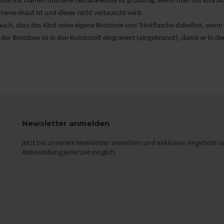
dose mit Namen
und eine Getränkedose ist großartig, wenn man mit KiTa Aus
ame drauf ist und dieser nicht vertauscht wird.
 auch, dass das Kind seine eigene Brotdose und
Trinkflasche
dabeihat, wenn 
er Brotdose ist in den Kunststoff eingraviert (eingebrannt), damit er in de
Newsletter anmelden
Jetzt bei unserem Newsletter anmelden und exklusive Angebote un
Abbestellung jederzeit möglich.