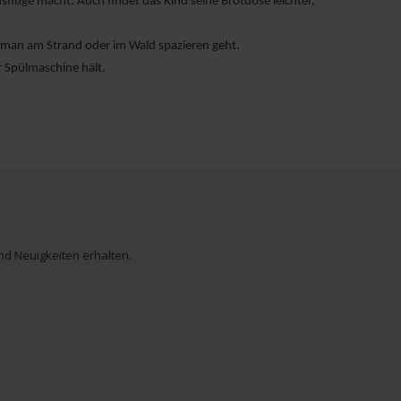
flüge macht. Auch findet das Kind seine Brotdose leichter,
man am Strand oder im Wald spazieren geht.
r Spülmaschine hält.
d Neuigkeiten erhalten.