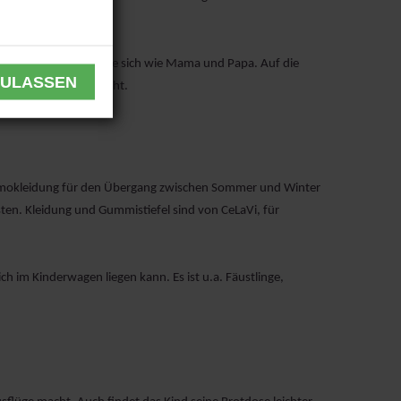
haben, dann fühlen sie sich wie Mama und Papa. Auf die
n den Kindergarten geht.
okleidung für den Übergang zwischen Sommer und Winter
nsten. Kleidung und Gummistiefel sind von CeLaVi, für
h im Kinderwagen liegen kann. Es ist u.a. Fäustlinge,