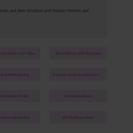
Namen auf dem Brotbox und Sticken Namen auf
Wickeltaschen mit Namen
Brotdose mit Namen
erbekleidung
Regen und Insektenschutz
hnullerketten
Schnullerbox
nderrucksäcke
Wickeltaschen