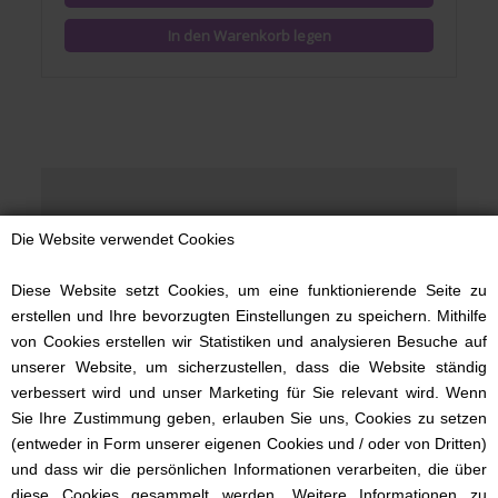
Nestchen -
Die Website verwendet Cookies
Bettumrandung für
Ihr Baby
Diese Website setzt Cookies, um eine funktionierende Seite zu
erstellen und Ihre bevorzugten Einstellungen zu speichern. Mithilfe
von Cookies erstellen wir Statistiken und analysieren Besuche auf
unserer Website, um sicherzustellen, dass die Website ständig
Bauen Sie Ihrem Baby doch ein
Nestchen
, in
verbessert wird und unser Marketing für Sie relevant wird. Wenn
dem es sicher und geborgen schlafen kann -
Sie Ihre Zustimmung geben, erlauben Sie uns, Cookies zu setzen
ohne die Gefahr, sich durch wildes Strampeln
(entweder in Form unserer eigenen Cookies und / oder von Dritten)
an den Seiten des Babybettchens zu stoßen
und dass wir die persönlichen Informationen verarbeiten, die über
oder gar zu verletzen.
diese Cookies gesammelt werden. Weitere Informationen zu