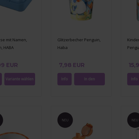
ose mit Namen,
Glitzerbecher Penguin,
Kinder
n, HABA
Haba
Pengui
99 EUR
7,98 EUR
15,
NEU
NEU