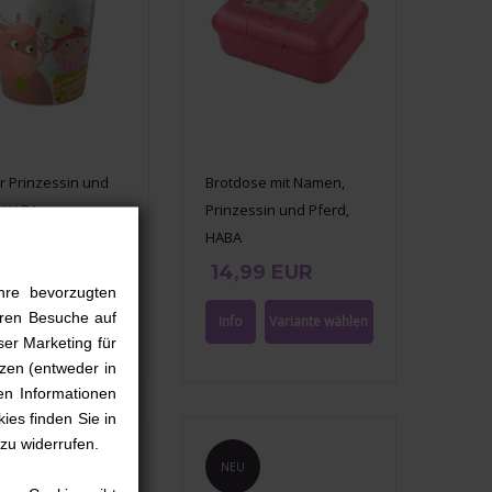
r Prinzessin und
Brotdose mit Namen,
, HABA
Prinzessin und Pferd,
HABA
9 EUR
14,99 EUR
hre bevorzugten
ieren Besuche auf
ser Marketing für
zen (entweder in
en Informationen
ies finden Sie in
 zu widerrufen.
NEU