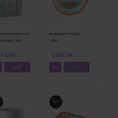
besteck Edelstahl,
Kinderteller Pinguin,
n, Haba (3tlg.)
Haba
99 EUR
7,98 EUR
NEU