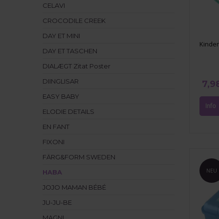
CELAVI
CROCODILE CREEK
DAY ET MINI
Kinder
DAY ET TASCHEN
DIALÆGT Zitat Poster
DIINGLISAR
7,9
EASY BABY
ELODIE DETAILS
EN FANT
FIXONI
FÄRG&FORM SWEDEN
NEU
HABA
JOJO MAMAN BÉBÉ
JU-JU-BE
MAGNI