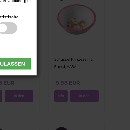
von Cookies gibt
atistische
teller Prinzessin &
Schüssel Prinzessin &
, HABA
Pherd, HABA
8 EUR
9,98 EUR