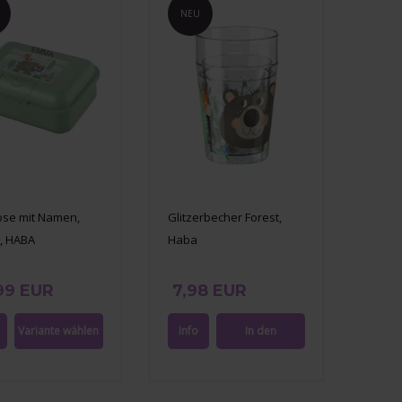
NEU
ose mit Namen,
Glitzerbecher Forest,
t, HABA
Haba
99 EUR
7,98 EUR