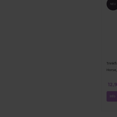
NEU
Trinkf
Horse
12,