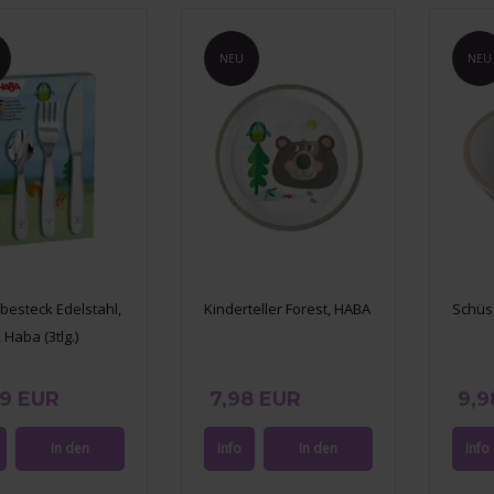
NEU
NEU
besteck Edelstahl,
Kinderteller Forest, HABA
Schüs
 Haba (3tlg.)
99 EUR
7,98 EUR
9,9