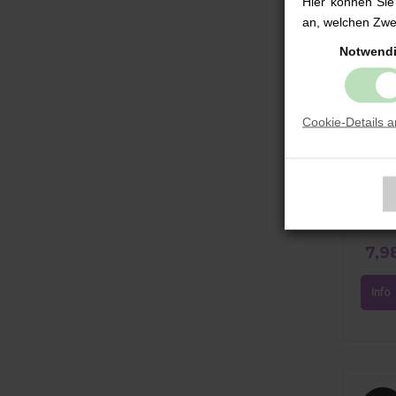
Hier können Sie
an, welchen Zwec
Notwend
Cookie-Details 
Glitze
Horse
7,9