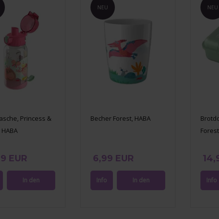
NEU
NEU
lasche, Princess &
Becher Forest, HABA
Brotd
, HABA
Fores
99 EUR
6,99 EUR
14,