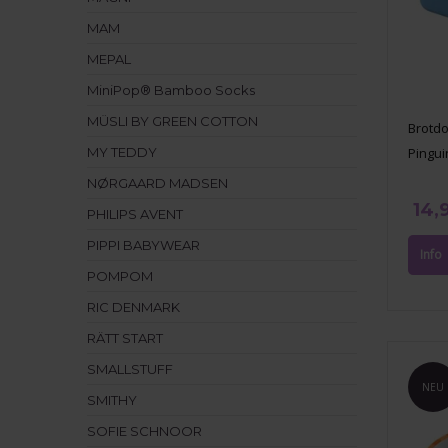
MAM
MEPAL
MiniPop® Bamboo Socks
MÜSLI BY GREEN COTTON
Brotd
MY TEDDY
Pingui
NØRGAARD MADSEN
14,
PHILIPS AVENT
PIPPI BABYWEAR
POMPOM
RIC DENMARK
RÄTT START
SMALLSTUFF
NEU
SMITHY
SOFIE SCHNOOR