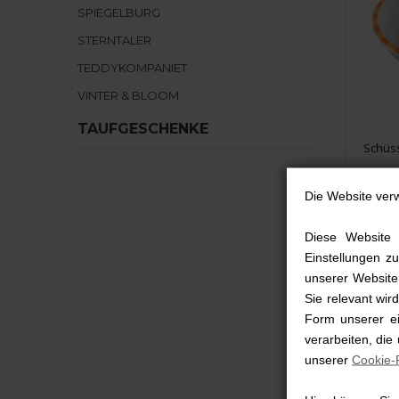
SPIEGELBURG
STERNTALER
TEDDYKOMPANIET
VINTER & BLOOM
TAUFGESCHENKE
Schüss
Die Website ver
9,9
Diese Website 
Einstellungen zu
unserer Website,
Sie relevant wi
Form unserer ei
verarbeiten, die
unserer
Cookie-R
NEU