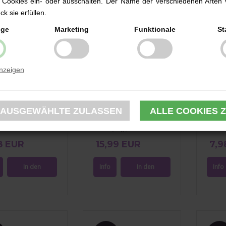
 Cookies ein- oder ausschalten. Der Name der verschiedenen Arten 
k sie erfüllen.
ige
Marketing
Funktionale
St
anzeigen
rbecher Princess &
Kinderbesteck Edelstahl,
Kinder
, Haba
Prinzessin und Pferd,
Pherd
Haba (3tlg.)
8 EUR
15,99 EUR
7,9