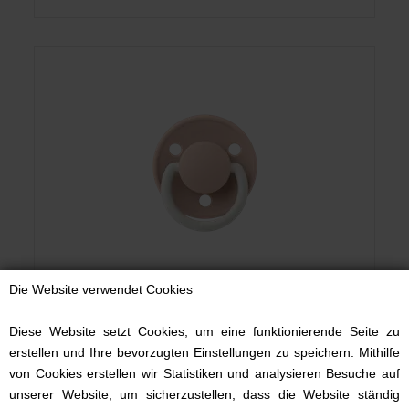
Die Website verwendet Cookies
Bibs Colour, Blush Night, Leuchtschnuller, Rund Latex, Ab 6
Monate
Diese Website setzt Cookies, um eine funktionierende Seite zu
erstellen und Ihre bevorzugten Einstellungen zu speichern. Mithilfe
6,50 EUR
von Cookies erstellen wir Statistiken und analysieren Besuche auf
unserer Website, um sicherzustellen, dass die Website ständig