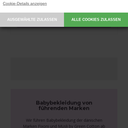
6,50 EUR
Cookie-Details anzeigen
Babybekleidung von
führenden Marken
Wir führen Babybekleidung der dänischen
Marken Fixoni und Müsli by Green Cotton ab