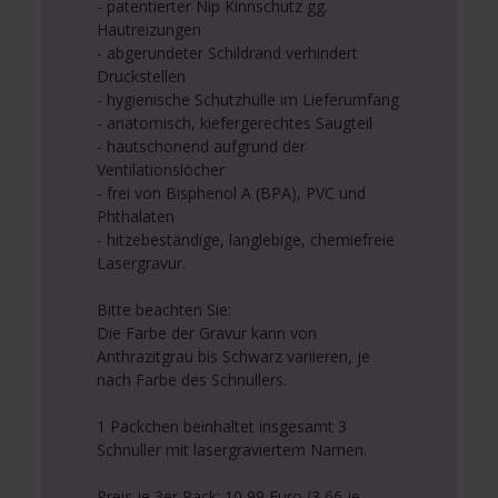
- patentierter Nip Kinnschutz gg.
Hautreizungen
- abgerundeter Schildrand verhindert
Druckstellen
- hygienische Schutzhülle im Lieferumfang
- anatomisch, kiefergerechtes Saugteil
- hautschonend aufgrund der
Ventilationslöcher
- frei von Bisphenol A (BPA), PVC und
Phthalaten
- hitzebeständige, langlebige, chemiefreie
Lasergravur.
Bitte beachten Sie:
Die Farbe der Gravur kann von
Anthrazitgrau bis Schwarz variieren, je
nach Farbe des Schnullers.
1 Päckchen beinhaltet insgesamt 3
Schnuller mit lasergraviertem Namen.
Preis je 3er Pack: 10,99 Euro (3,66 je