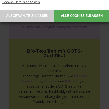
Größe 50.
Cookie-Details anzeigen
Wir führen sowohl traditionelle
Strampelanzüge als auch Bodies und
Babyhosen.
Auswahl an Babybekleidung hier ansehen
Bio-Textilien mit GOTS-
Zertifikat
Viele unserer Produkte bestehen aus Bio-
Textilien.
Aber einige unserer Marken, wie
Müsli by
Green Cotton
,
By Lohn
und
Rätt Start
, sind
außerdem mit dem GOTS-Zertifikat
versehen, welches Nachhaltigkeit und soziale
Verantwortung entlang der gesamten textilen
Produktionskette garantiert.