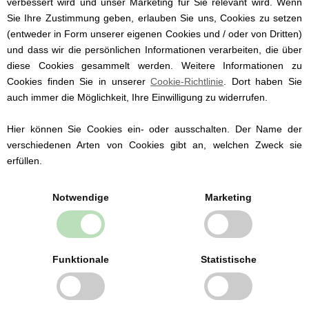
Hut hat einen UV-Schutz von 50.
verbessert wird und unser Marketing für Sie relevant wird. Wenn
Der Hut ist von der dänischen Marke Petit
Sie Ihre Zustimmung geben, erlauben Sie uns, Cookies zu setzen
Sofie Schnoor.
(entweder in Form unserer eigenen Cookies und / oder von Dritten)
und dass wir die persönlichen Informationen verarbeiten, die über
Tragen Sie den Sommerhut mit einem
diese Cookies gesammelt werden. Weitere Informationen zu
Strandanzug im gleichen Muster:
Cookies finden Sie in unserer
Cookie-Richtlinie
. Dort haben Sie
auch immer die Möglichkeit, Ihre Einwilligung zu widerrufen.
Die Mütze hat die Größe:
4-9 Monate
Hier können Sie Cookies ein- oder ausschalten. Der Name der
9-12 Monate
verschiedenen Arten von Cookies gibt an, welchen Zweck sie
1-2 Jahre
erfüllen.
Notwendige
Marketing
Babybekleidung von
bekannten Marken
Funktionale
Statistische
Wir führen Babybekleidung der dänischen
Marken Fixoni und Müsli by Green Cotton ab