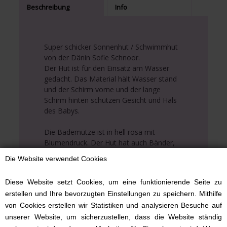
Beschreibung
Info
Super schicker Sonnenhut / Schwimmhut
von der Dänin Sofie Schnoor.
Der Hut ist für den Einsatz am Wasser
gedacht. Das Material hält Wasser stand
und der Schirm vorne und der lange
Schirm hinten schützen Gesicht und Hals
des Babys.
Die Bademütze ist in hell rosa mit
Blumendruck. Der Hut hat auch Bänder,
die ihn besonders attraktiv machen.
Die Website verwendet Cookies
Die Sommermütze besteht aus 85 %
Diese Website setzt Cookies, um eine funktionierende Seite zu
Polyester und 15 % Elastan und ist an
erstellen und Ihre bevorzugten Einstellungen zu speichern. Mithilfe
einem sonnigen Tag unverzichtbar -
von Cookies erstellen wir Statistiken und analysieren Besuche auf
Denken Sie daran, den Kopf des Kindes
vor Sonnenstrahlen zu schützen. Dieser
unserer Website, um sicherzustellen, dass die Website ständig