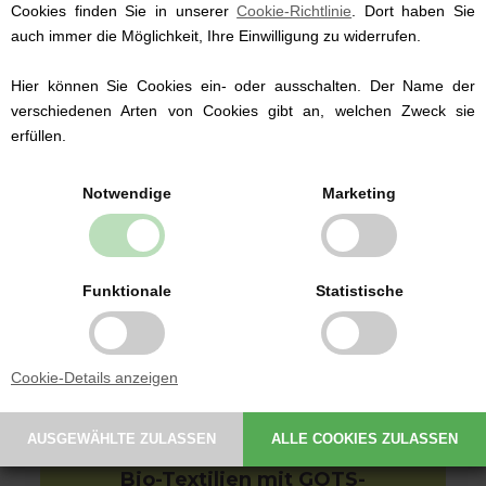
Cookies finden Sie in unserer
Cookie-Richtlinie
. Dort haben Sie
auch immer die Möglichkeit, Ihre Einwilligung zu widerrufen.
Hier können Sie Cookies ein- oder ausschalten. Der Name der
verschiedenen Arten von Cookies gibt an, welchen Zweck sie
erfüllen.
Babybekleidung von
bekannten Marken
Notwendige
Marketing
Wir führen Babybekleidung der dänischen
Marken Fixoni und Müsli by Green Cotton ab
Größe 50.
Wir führen sowohl traditionelle
Funktionale
Statistische
Strampelanzüge als auch Bodies und
Babyhosen.
Auswahl an Babybekleidung hier ansehen
Cookie-Details anzeigen
Bio-Textilien mit GOTS-