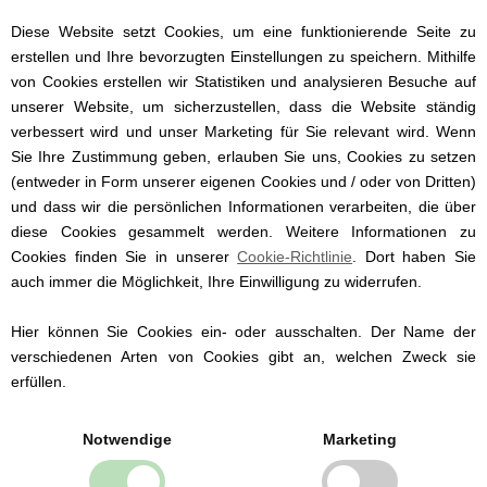
Das Produkt ist GOTS-Bio-zertifiziert, was
bedeutet, dass die Baumwolle aus
Diese Website setzt Cookies, um eine funktionierende Seite zu
kontrolliert biologischem Anbau stammt
erstellen und Ihre bevorzugten Einstellungen zu speichern. Mithilfe
und bei allen anderen Prozessen wie
von Cookies erstellen wir Statistiken und analysieren Besuche auf
Färben, Stricken und Nähen strengstens
unserer Website, um sicherzustellen, dass die Website ständig
auf die Umwelt geachtet wurde. GOTS ist
verbessert wird und unser Marketing für Sie relevant wird. Wenn
international als führender Standard für
Sie Ihre Zustimmung geben, erlauben Sie uns, Cookies zu setzen
die Verarbeitung von Bio-
(entweder in Form unserer eigenen Cookies und / oder von Dritten)
Baumwolltextilien anerkannt. Darüber
und dass wir die persönlichen Informationen verarbeiten, die über
hinaus werden auch die
diese Cookies gesammelt werden. Weitere Informationen zu
Arbeitsbedingungen derjenigen
Cookies finden Sie in unserer
Cookie-Richtlinie
. Dort haben Sie
berücksichtigt, die die Kleidung herstellen.
Lupine Flared Pants sind aus der Lupine
auch immer die Möglichkeit, Ihre Einwilligung zu widerrufen.
Serie von Müsli, die ebenfalls aus einem
Body und einem Body Dress besteht.
Hier können Sie Cookies ein- oder ausschalten. Der Name der
Die Hose ist in 6 Größen erhältlich:
verschiedenen Arten von Cookies gibt an, welchen Zweck sie
56 (1-2 Monate)
erfüllen.
62 (3 Monate)
68 (6 Monate)
Notwendige
Marketing
74 (9 Monate)
80 (12 Monate)