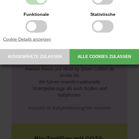
86 (18 Monate)
Funktionale
Statistische
Cookie-Details anzeigen
Babybekleidung von
bekannten Marken
Wir führen Babybekleidung der dänischen
Marken Fixoni und Müsli by Green Cotton ab
Größe 50.
Wir führen sowohl traditionelle
Strampelanzüge als auch Bodies und
Babyhosen.
Auswahl an Babybekleidung hier ansehen
Bio-Textilien mit GOTS-