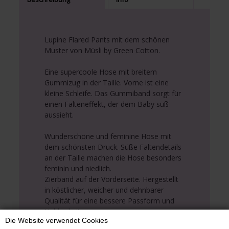
Lupine Flared Pants mit dem schönen
Muster von Müsli by Green Cotton.
Eine supercoole Hose mit breitem
Gummizug in der Taille. Vorne ist eine
kleine Schleife. Das Gummiband sorgt für
einen Falteneffekt, der dem Baby süß
aussieht.
Wunderschöne und feminine Hose mit
dem schönsten Druck. Süße Faltendetails
an der Taille machen die Hose besonders
feminin und niedlich.
Zierband auf der Vorderseite. Hergestellt
in köstlicher, weicher und dehnbarer
Qualität für eine bessere Passform und
Haltbarkeit.
Die Website verwendet Cookies