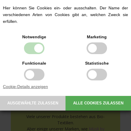
Hier können Sie Cookies ein- oder ausschalten. Der Name der
Babybekleidung von
bekannten Marken
verschiedenen Arten von Cookies gibt an, welchen Zweck sie
erfüllen.
Wir führen Babybekleidung der dänischen
Marken Fixoni und Müsli by Green Cotton ab
Notwendige
Marketing
Größe 50.
Wir führen sowohl traditionelle
Strampelanzüge als auch Bodies und
Babyhosen.
Funktionale
Statistische
Auswahl an Babybekleidung hier ansehen
Cookie-Details anzeigen
Bio-Textilien mit GOTS-
Zertifikat
Viele unserer Produkte bestehen aus Bio-
Textilien.
Aber einige unserer Marken, wie
Müsli by