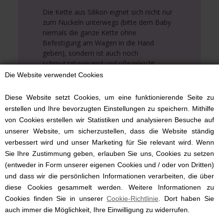
Die Kette aus Silikon eignet sich nicht nur
zum Nuckeln unterwegs (bitte dem Baby
niemals die ganze Kette ohne
Befestigung am Wagen in die Hand
geben), sondern ist auch noch
schmutzabweisend und pflegeleicht.
Die Website verwendet Cookies
Das Design liegt mit den schlichten
Formen und der gedämpften Farbgebung
Diese Website setzt Cookies, um eine funktionierende Seite zu
ist voll im Trend und passt zu jedem
erstellen und Ihre bevorzugten Einstellungen zu speichern. Mithilfe
Kinderwagen. Graue und hellblaue Perlen
von Cookies erstellen wir Statistiken und analysieren Besuche auf
im Wechsel sowie graue Sterne sorgen
unserer Website, um sicherzustellen, dass die Website ständig
für ein harmonisches Gesamtbild.
verbessert wird und unser Marketing für Sie relevant wird. Wenn
Sie Ihre Zustimmung geben, erlauben Sie uns, Cookies zu setzen
Befestigen Sie die Kette ganz einfach
(entweder in Form unserer eigenen Cookies und / oder von Dritten)
anhand der beiden Ringe.
und dass wir die persönlichen Informationen verarbeiten, die über
diese Cookies gesammelt werden. Weitere Informationen zu
Cookies finden Sie in unserer
Cookie-Richtlinie
. Dort haben Sie
auch immer die Möglichkeit, Ihre Einwilligung zu widerrufen.