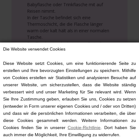
Babyflasche oder Trinkflasche mit auf
Reisen nimmt.
In der Tasche befindet sich eine
Thermoschicht, die die Flasche länger
warm oder kalt hält als in einer normalen
Tasche.
Die Flaschentasche hat einen Gurt, die
Die Website verwendet Cookies
leicht geöffnet werden kann, sodass sie
einfach an einer anderen Tasche oder
direkt am Kinderwagen befestigt werden
Diese Website setzt Cookies, um eine funktionierende Seite zu
kann.
erstellen und Ihre bevorzugten Einstellungen zu speichern. Mithilfe
von Cookies erstellen wir Statistiken und analysieren Besuche auf
Diese Tasche ist in der Farbe Flint.
unserer Website, um sicherzustellen, dass die Website ständig
verbessert wird und unser Marketing für Sie relevant wird. Wenn
Die Tasche hat ein Fach und bietet Platz
Sie Ihre Zustimmung geben, erlauben Sie uns, Cookies zu setzen
für eine Flasche. Es schließt mit einem
(entweder in Form unserer eigenen Cookies und / oder von Dritten)
Bindebaneband.
und dass wir die persönlichen Informationen verarbeiten, die über
diese Cookies gesammelt werden. Weitere Informationen zu
Cookies finden Sie in unserer
Cookie-Richtlinie
. Dort haben Sie
auch immer die Möglichkeit, Ihre Einwilligung zu widerrufen.