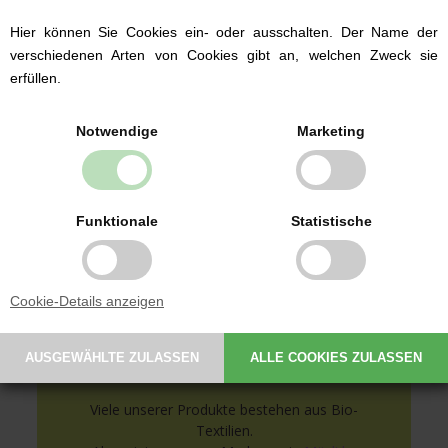
Hier können Sie Cookies ein- oder ausschalten. Der Name der
Babybekleidung von
verschiedenen Arten von Cookies gibt an, welchen Zweck sie
bekannten Marken
erfüllen.
Wir führen Babybekleidung der dänischen
Marken Fixoni und Müsli by Green Cotton ab
Notwendige
Marketing
Größe 50.
Wir führen sowohl traditionelle
Strampelanzüge als auch Bodies und
Babyhosen.
Funktionale
Statistische
Auswahl an Babybekleidung hier ansehen
Cookie-Details anzeigen
Bio-Textilien mit GOTS-
Zertifikat
Viele unserer Produkte bestehen aus Bio-
Textilien.