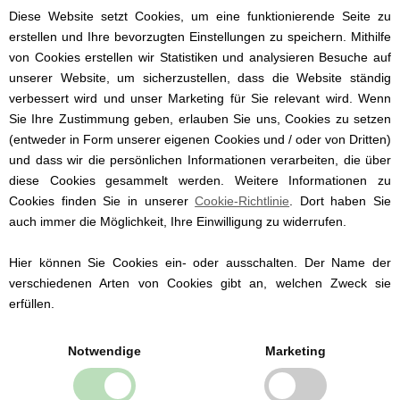
kleine Neugeborene.
Diese Website setzt Cookies, um eine funktionierende Seite zu
erstellen und Ihre bevorzugten Einstellungen zu speichern. Mithilfe
Der Body hat lange Ärmel, sodass er
von Cookies erstellen wir Statistiken und analysieren Besuche auf
auch an kalten Tagen gut getragen
unserer Website, um sicherzustellen, dass die Website ständig
werden kann.
verbessert wird und unser Marketing für Sie relevant wird. Wenn
Dieser Body ist aus der Newborn-Serie
Sie Ihre Zustimmung geben, erlauben Sie uns, Cookies zu setzen
von Petit Sofie Schnoor. In der gleichen
(entweder in Form unserer eigenen Cookies und / oder von Dritten)
Serie gibt es auch einen Hut, einen Overall
und dass wir die persönlichen Informationen verarbeiten, die über
und eine Hose, falls Sie ein zweiteiliges
diese Cookies gesammelt werden. Weitere Informationen zu
Set bevorzugen.
Cookies finden Sie in unserer
Cookie-Richtlinie
. Dort haben Sie
auch immer die Möglichkeit, Ihre Einwilligung zu widerrufen.
Dieser Baby Body ist der ideale Start
einer Erstlingsausstattung oder ein gern
Hier können Sie Cookies ein- oder ausschalten. Der Name der
gesehenes Geschenk zur Geburt oder
verschiedenen Arten von Cookies gibt an, welchen Zweck sie
Taufe.
erfüllen.
50 (Neugeborene)
56 (1-2 Monate)
Notwendige
Marketing
62 (3 Monate)
68 (6 Monate)