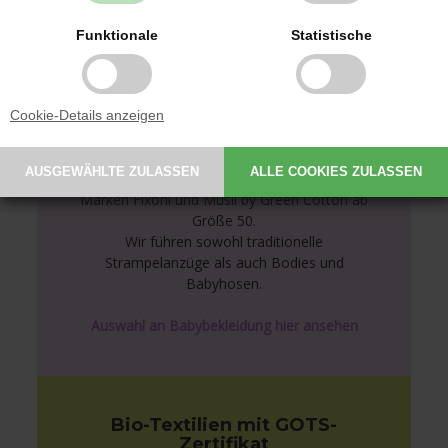
Funktionale
Statistische
Cookie-Details anzeigen
Babybekleidung von
bekannten Marken
Wir führen Babybekleidung der dänischen
Marken Fixoni und Müsli by Green Cotton ab
Größe 50.
Wir führen sowohl traditionelle
Strampelanzüge als auch Bodies und
Babyhosen.
Auswahl an Babybekleidung hier ansehen
Bio-Textilien mit GOTS-
Zertifikat