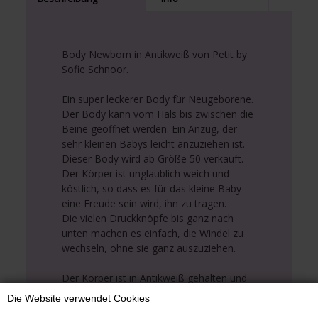
Body Newborn in Antikweiß von Petit by
Sofie Schnoor.
Ein super leckerer Body für Neugeborene.
Der Body kann vom Hals bis zwischen die
Beine geöffnet werden. Ein Anzug, der
sehr kleinen Babys leicht anzuziehen ist.
Dieser Body wird ab Größe 50 verkauft.
Der Körper ist unglaublich weich und
köstlich, so dass es für das kleine Baby
eine Freude sein wird, ihn zu tragen.
Die vielen Druckknöpfe bis ganz nach
unten machen es einfach, die Windel zu
wechseln, ohne sie ganz auszuziehen.
Der Körper ist in Antikweiß gehalten und
hat einen süßen Aufdruck aus kleinen
Die Website verwendet Cookies
Pilzen in Rosatönen. Super schön für das