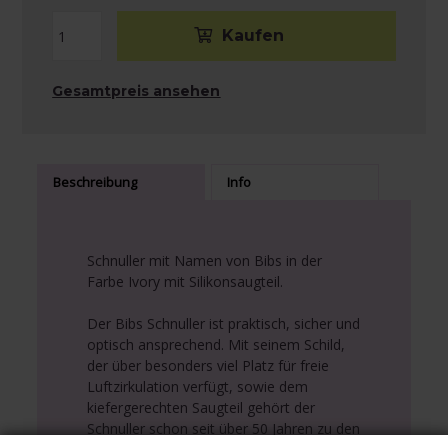
Gesamtpreis ansehen
Beschreibung
Info
Schnuller mit Namen von Bibs in der
Farbe Ivory mit Silikonsaugteil.
Der Bibs Schnuller ist praktisch, sicher und
optisch ansprechend. Mit seinem Schild,
der über besonders viel Platz für freie
Luftzirkulation verfügt, sowie dem
kiefergerechten Saugteil gehört der
Schnuller schon seit über 50 Jahren zu den