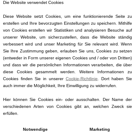
beliebtesten in Dänemark.
Die Website verwendet Cookies
Der Schnuller entspricht den
Diese Website setzt Cookies, um eine funktionierende Seite zu
Anforderungen der EN 1400 in Sachen
erstellen und Ihre bevorzugten Einstellungen zu speichern. Mithilfe
Haltbarkeit, Qualität, Funktionalität und
von Cookies erstellen wir Statistiken und analysieren Besuche auf
Umwelt.
unserer Website, um sicherzustellen, dass die Website ständig
verbessert wird und unser Marketing für Sie relevant wird. Wenn
Wir gravieren den Schnuller nach Ihren
Wünschen und machen ihn damit zu
Sie Ihre Zustimmung geben, erlauben Sie uns, Cookies zu setzen
einem Unikat.
(entweder in Form unserer eigenen Cookies und / oder von Dritten)
und dass wir die persönlichen Informationen verarbeiten, die über
In der Packung sind drei Schnuller, der
diese Cookies gesammelt werden. Weitere Informationen zu
Name ist in der Mitte eingraviert.
Cookies finden Sie in unserer
Cookie-Richtlinie
. Dort haben Sie
Die Buchstaben werden kleiner, je länger
auch immer die Möglichkeit, Ihre Einwilligung zu widerrufen.
der Name ist.
Hier können Sie Cookies ein- oder ausschalten. Der Name der
Mit unseren einzigartigen und
verschiedenen Arten von Cookies gibt an, welchen Zweck sie
persönlichen Schnullern mit Namen
erfüllen.
vermeiden Sie, dass diese verschwinden
oder ersetzt werden, und können
langfristig Einsparungen erzielen.
Notwendige
Marketing