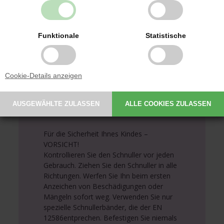
Die Aufschrift auf dem Sauger kann nicht
abgetragen werden, was bedeutet, dass
er kochend gut hält.
Funktionale
Statistische
1 Packung enthält 3 benannte Schnuller
des symmetrischen Silikontyps Größe 1.
Cookie-Details anzeigen
Bitte beachten Sie:
Die Farbe der Gravur kann von
Anthrazitgrau bis Schwarz variieren, je
nach Farbe des Schnullers.
Für die Sicherheit Ihnes Kindes –
VORSICHT!
Kontrollieren Sie den Schnuller vor jeden
Gebrauch. Ziehen Sie den Schnuller in alle
Richtungen. Werfen Sie Ihn beim ersten
Anzeichen von Beschädigungen oder
Mängeln sofort weg. Verwenden Sie nur
spezielle Schnullerbänder, die der EN
12586entprechen. Befestigen Sie niemals