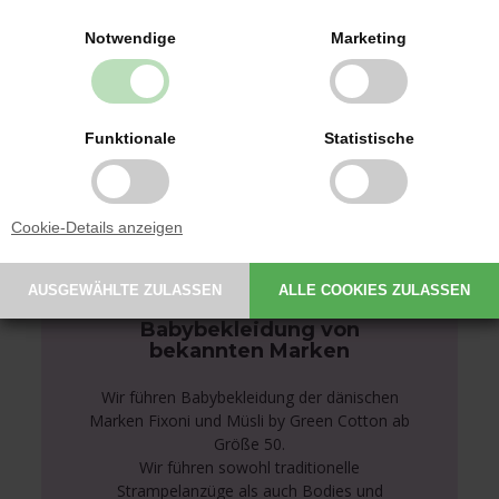
Schnullerkette Maus, Teddykompaniet
Notwendige
Marketing
12,00 EUR
Funktionale
Statistische
Cookie-Details anzeigen
Babybekleidung von
bekannten Marken
Wir führen Babybekleidung der dänischen
Marken Fixoni und Müsli by Green Cotton ab
Größe 50.
Wir führen sowohl traditionelle
Strampelanzüge als auch Bodies und