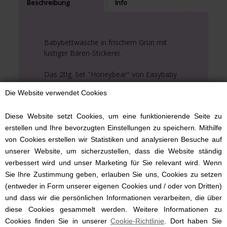
Beschreibung
Info
Babybettwäsche in frischem Grün mit
lustiger Bären-Stickerei.
Das 2tlg. Set "Honeybear" von Easybaby
besteht aus einem weißen Bettchenbezug
Die Website verwendet Cookies
mit grünen Kanten und Bären-Applikation
sowie einem Kissen mit farblich
passender Kante an einer Seite.
Diese Website setzt Cookies, um eine funktionierende Seite zu
erstellen und Ihre bevorzugten Einstellungen zu speichern. Mithilfe
Praktisch: Der Bettbezug ist mit
von Cookies erstellen wir Statistiken und analysieren Besuche auf
Reißverschluss ausgestattet.
unserer Website, um sicherzustellen, dass die Website ständig
verbessert wird und unser Marketing für Sie relevant wird. Wenn
Besonders persönlich wird das
Sie Ihre Zustimmung geben, erlauben Sie uns, Cookies zu setzen
Bettwäsche-Set durch eine Bestickung
(entweder in Form unserer eigenen Cookies und / oder von Dritten)
mit dem Namen Ihres Kindes.
und dass wir die persönlichen Informationen verarbeiten, die über
diese Cookies gesammelt werden. Weitere Informationen zu
Cookies finden Sie in unserer
Cookie-Richtlinie
. Dort haben Sie
Fadenfarben: