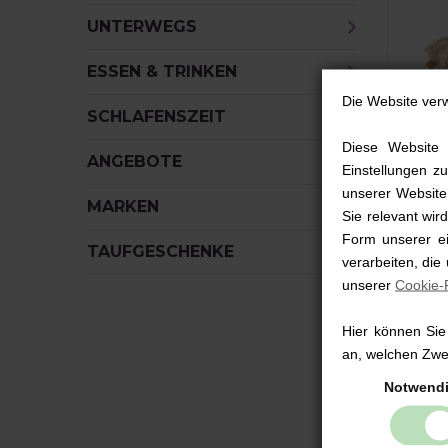
UNTERWEGS
ESSEN & TRINKEN
Die Website ver
SCHLAFENSZEIT
Diese Website 
ANGEBOTE
Einstellungen zu
unserer Website,
Baby 
MARKEN
Sie relevant wi
Merino
Form unserer ei
natur
TAUFGESCHENKE
verarbeiten, die
16,
unserer
Cookie-R
Hier können Sie
an, welchen Zwec
Notwend