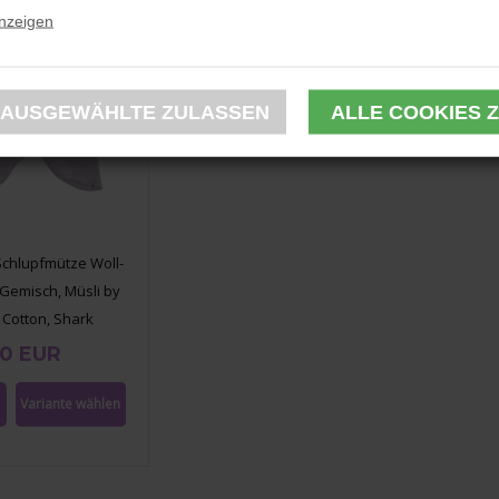
anzeigen
chlupfmütze Woll-
Gemisch, Müsli by
Cotton, Shark
50 EUR