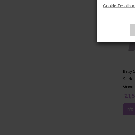
Cookie-Details 
Baby S
Seide-
Green 
21,