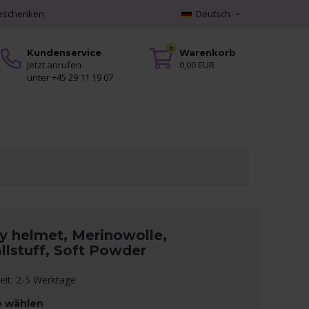
geschenken
Deutsch
0
Kundenservice
Warenkorb
Jetzt anrufen
0,00 EUR
unter +45 29 11 19 07
y helmet, Merinowolle,
llstuff, Soft Powder
zeit: 2-5 Werktage
e wählen