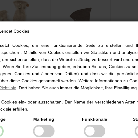
wendet Cookies
setzt Cookies, um eine funktionierende Seite zu erstellen und I
 speichern. Mithilfe von Cookies erstellen wir Statistiken und analys
 um sicherzustellen, dass die Website ständig verbessert wird und un
Handschuhe
Baby Balaclava,
Baby 
rd. Wenn Sie Ihre Zustimmung geben, erlauben Sie uns, Cookies zu set
wolle, Smallstuff,
Merinowolle, Smallstuff,
Merino
genen Cookies und / oder von Dritten) und dass wir die persönlich
Nature
navy
 über diese Cookies gesammelt werden. Weitere Informationen zu Cook
99 EUR
27,99 EUR
21,
ichtlinie
. Dort haben Sie auch immer die Möglichkeit, Ihre Einwilligung
 Cookies ein- oder ausschalten. Der Name der verschiedenen Arten 
k sie erfüllen.
ige
Marketing
Funktionale
St