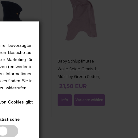
hre bevorzugten
ieren Besuche auf
ser Marketing für
Schlupfmütze
Baby Schlupfmütze
zen (entweder in
wolle, Smallstuff,
Wolle-Seide-Gemisch,
en Informationen
Müsli by Green Cotton,
ies finden Sie in
Quail
99 EUR
21,50 EUR
 zu widerrufen.
von Cookies gibt
atistische