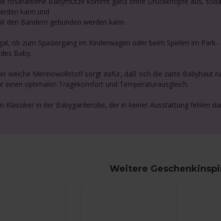
ie rosafarbene Babymütze kommt ganz ohne Druckknöpfe aus, sodaß
erden kann und
it den Bändern gebunden werden kann.
gal, ob zum Spaziergang im Kinderwagen oder beim Spielen im Park - di
edes Baby.
er weiche Merinowollstoff sorgt dafür, daß sich die zarte Babyhaut r
ür einen optimalen Tragekomfort und Temperaturausgleich.
in Klassiker in der Babygarderobe, der in keiner Ausstattung fehlen dar
Weitere Geschenkinspi