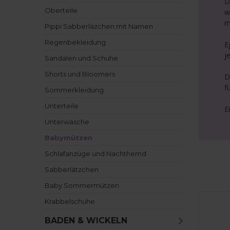
D
Oberteile
w
m
Pippi Sabberläzchen mit Namen
Regenbekleidung
E
j
Sandalen und Schuhe
Shorts und Bloomers
D
f
Sommerkleidung
Unterteile
E
Unterwäsche
Babymützen
Schlafanzüge und Nachthemd
Sabberlätzchen
Baby Sommermützen
Krabbelschuhe
BADEN & WICKELN