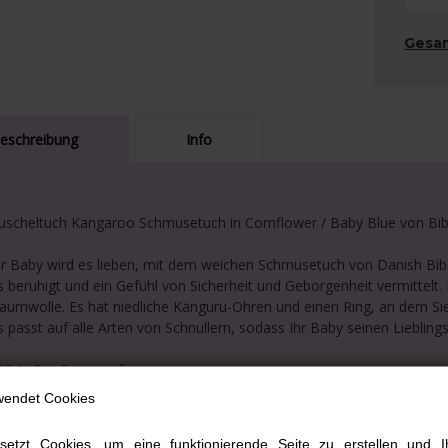
Gesa
eschreibung
Info
uscheltuch Kangaroo Schmusetuch in Cornflower / Baby Blue von Bib
hr Baby wird es lieben, mit dem weichen Schmusetuch von Danish Bibs 
s beruhigt und ein Gefühl von Sicherheit und Geborgenheit vermittelt
aumwolle. Es hat niedliche Känguru-Ohren und einen Ring, an dem Sie
s passt auf alle Arten von Schnullern, sodass Ihr Baby seinen Liebling
00 % Bio-Baumwolle
00 % recycelbares Material
wendet Cookies
ie Baumwolle ist ein weiches und atmungsaktives Material
orgewaschen, das heißt, das Material ist ab dem ersten Gebrauch z
setzt Cookies, um eine funktionierende Seite zu erstellen und I