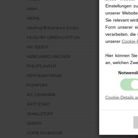
n
Einstellungen zu
H
MAM
unserer Website,
H
MEPAL
Sie relevant wi
Form unserer ei
D
MiniPop® Bamboo Socks
h
verarbeiten, die
MÜSLI BY GREEN COTTON
unserer
Cookie-R
D
MY TEDDY
Hier können Sie
NØRGAARD MADSEN
D
an, welchen Zwec
PHILIPS AVENT
Notwend
D
PIPPI BABYWEAR
b
POMPOM
v
k
RIC DENMARK
Cookie-Details 
RÄTT START
F
B
SMALLSTUFF
SMITHY
SOFIE SCHNOOR