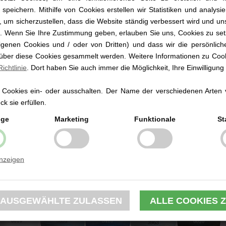
icht ein
 speichern. Mithilfe von Cookies erstellen wir Statistiken und analys
at eine niedliche Tasche, die einen Schnuller halten kann
 um sicherzustellen, dass die Website ständig verbessert wird und un
at einen Ring, an dem der Schnuller Ihres Babys befestigt werden ka
rd. Wenn Sie Ihre Zustimmung geben, erlauben Sie uns, Cookies zu set
genen Cookies und / oder von Dritten) und dass wir die persönlich
ie bekannte dänische Schnullermarke hat diese köstlichen und weich
ergestellt, die natürlich zu Schnullern mit Namen, Beißring und Lätzc
 über diese Cookies gesammelt werden. Weitere Informationen zu Cook
ichtlinie
. Dort haben Sie auch immer die Möglichkeit, Ihre Einwilligung
ie Größe des Schnullers beträgt ca. 40 x 40 cm.
 Cookies ein- oder ausschalten. Der Name der verschiedenen Arten 
as Schmusetuch wird gewaschen und verändert sich daher beim Wasc
k sie erfüllen.
ige
as Schmusetuch ist GOTS-zertifiziert und somit komplett frei von gef
Marketing
Funktionale
St
edeutet auch, dass das Produkt sowohl in Bezug auf die Umwelt als a
erantwortlich ist. Das macht das Schnullertuch von Bibs zum Besten, w
önnen.
anzeigen
adenfarben:
itte beachten Sie, daß die Farbdarstellung auf dem Bildschirm von de