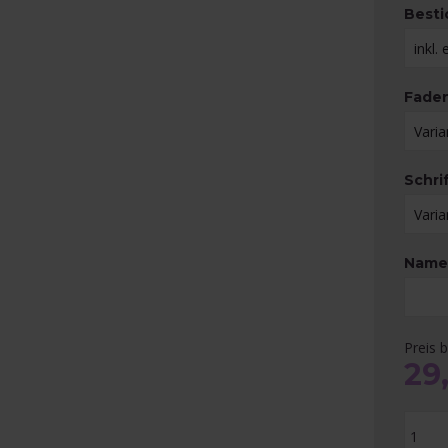
Besti
Fade
Schri
Namen
Preis b
29