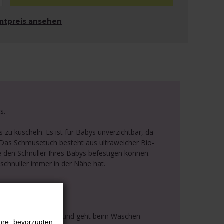
mtpreis ansehen
s.
zu kuscheln. Es ist für Babys unverzichtbar, da
. Das Schmusetuch besteht aus ultraweicher Bio-
 den Schnuller Ihres Babys befestigen können.
sschnuller immer in der Nähe hat.
u 100 % resorbierbar und geht beim Waschen
hre bevorzugten