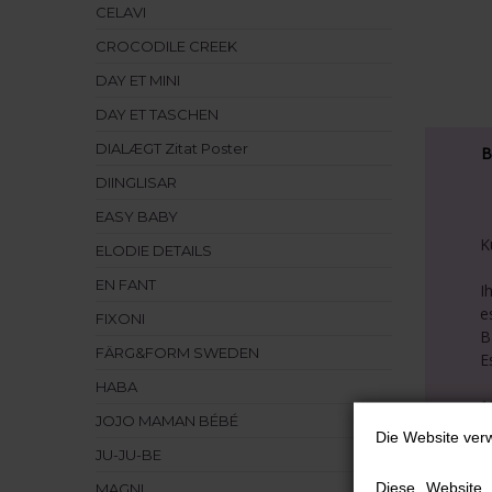
CELAVI
CROCODILE CREEK
DAY ET MINI
DAY ET TASCHEN
DIALÆGT Zitat Poster
B
DIINGLISAR
EASY BABY
K
ELODIE DETAILS
EN FANT
I
e
FIXONI
B
FÄRG&FORM SWEDEN
E
HABA
1
JOJO MAMAN BÉBÉ
1
Die Website ver
D
JU-JU-BE
V
Diese Website 
MAGNI