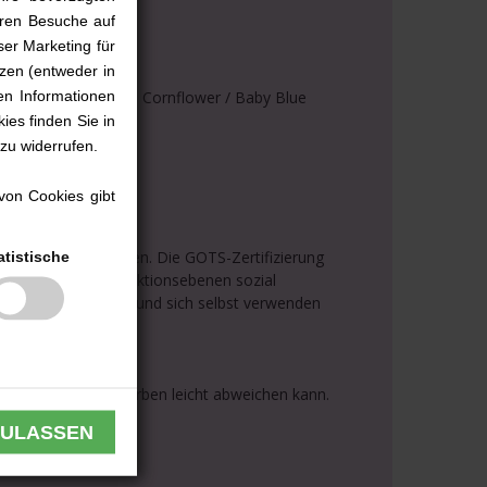
ieren Besuche auf
ser Marketing für
nn
zen (entweder in
en Informationen
en Schmusetücher in Cornflower / Baby Blue
hen passen.
ies finden Sie in
 zu widerrufen.
von Cookies gibt
hen nicht.
ährlichen Chemikalien. Die GOTS-Zertifizierung
atistische
uch auf allen Produktionsebenen sozial
as Sie für Ihr Kind und sich selbst verwenden
r wirklichen Fadenfarben leicht abweichen kann.