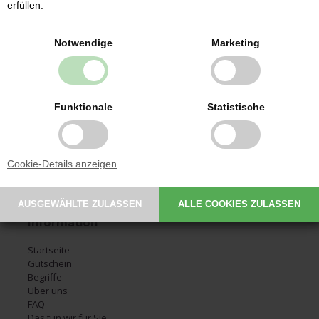
erfüllen.
Kontakt
Notwendige
Marketing
Babysutten.de
Glarmestervej 7
DK-6800 Varde
CVR: 30209648
Funktionale
Statistische
Email:
service@babysutten.de
Tel.:
+45 29 11 19 07
Montag 09:00-11:00
Cookie-Details anzeigen
Dienstag 09:00-11:00
Donnerstag 09:00-11:00
Information
Startseite
Gutschein
Begriffe
Über uns
FAQ
Das tun wir für Sie