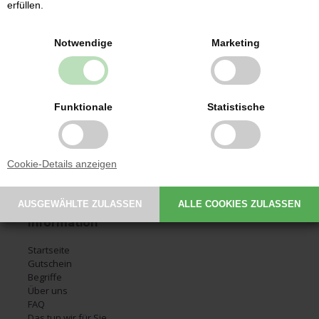
erfüllen.
Kontakt
Notwendige
Marketing
Babysutten.de
Glarmestervej 7
DK-6800 Varde
CVR: 30209648
Funktionale
Statistische
Email:
service@babysutten.de
Tel.:
+45 29 11 19 07
Montag 09:00-11:00
Cookie-Details anzeigen
Dienstag 09:00-11:00
Donnerstag 09:00-11:00
Information
Startseite
Gutschein
Begriffe
Über uns
FAQ
Das tun wir für Sie