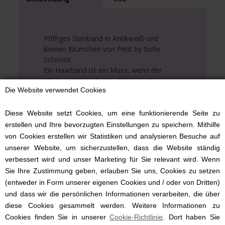
Pfiffiges Stirnband in Antikweiß und
kleinen Blümchen von Petit by Sofie
Schnoor.
Ein Haarband ist ein Muss, wenn der
Kleine gut aussehen soll.
Die Website verwendet Cookies
Es kann auch über die Ohren gezogen
werden, wenn es etwas kalt ist.
Diese Website setzt Cookies, um eine funktionierende Seite zu
Das Haarband kann so um den Kopf
erstellen und Ihre bevorzugten Einstellungen zu speichern. Mithilfe
gebunden werden, dass es der Größe
von Cookies erstellen wir Statistiken und analysieren Besuche auf
Ihres Kindes entspricht, da es sich um
unserer Website, um sicherzustellen, dass die Website ständig
eine Einheitsgröße handelt.
verbessert wird und unser Marketing für Sie relevant wird. Wenn
Sie Ihre Zustimmung geben, erlauben Sie uns, Cookies zu setzen
Das Band besteht aus 94 % Bio-
(entweder in Form unserer eigenen Cookies und / oder von Dritten)
Baumwolle und 6 % Elasthan, ist also
und dass wir die persönlichen Informationen verarbeiten, die über
sehr elastisch und angenehm zu tragen.
diese Cookies gesammelt werden. Weitere Informationen zu
Cookies finden Sie in unserer
Cookie-Richtlinie
. Dort haben Sie