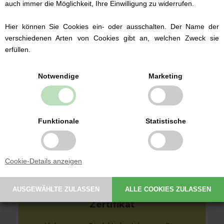
auch immer die Möglichkeit, Ihre Einwilligung zu widerrufen.
Hier können Sie Cookies ein- oder ausschalten. Der Name der
verschiedenen Arten von Cookies gibt an, welchen Zweck sie
Babybekleidung von
erfüllen.
bekannten Marken
Wir führen Babybekleidung der dänischen
Notwendige
Marketing
Marken Fixoni und Müsli by Green Cotton ab
Größe 50.
Wir führen sowohl traditionelle
Strampelanzüge als auch Bodies und
Funktionale
Statistische
Babyhosen.
Auswahl an Babybekleidung hier ansehen
Cookie-Details anzeigen
Bio-Textilien mit GOTS-
Zertifikat