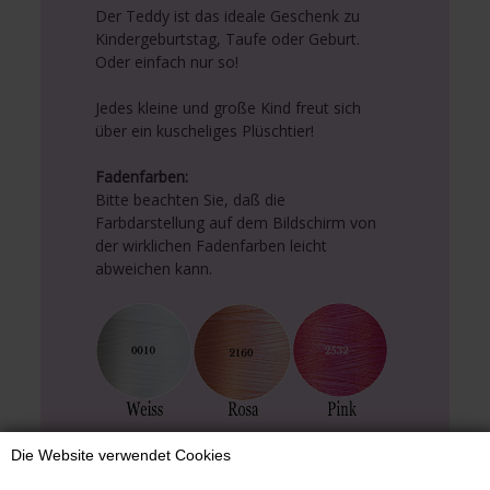
Der Teddy ist das ideale Geschenk zu
Kindergeburtstag, Taufe oder Geburt.
Oder einfach nur so!
Jedes kleine und große Kind freut sich
über ein kuscheliges Plüschtier!
Fadenfarben:
Bitte beachten Sie, daß die
Farbdarstellung auf dem Bildschirm von
der wirklichen Fadenfarben leicht
abweichen kann.
Die Website verwendet Cookies