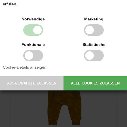
erfüllen.
Notwendige
Marketing
EUR
24,89
Funktionale
Statistische
Cookie-Details anzeigen