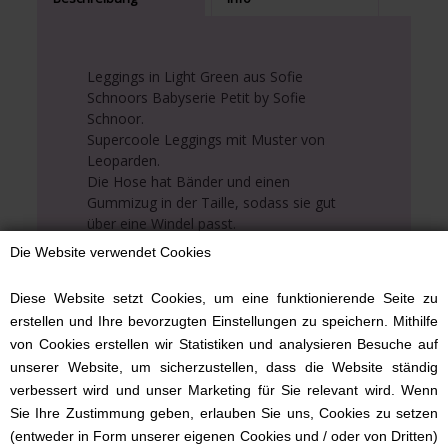
Leggings in Light Green aus Sofie
Schnoors Babyserie Petit by Sofie
Schnoor.
Supercoole Leggings mit Muster von
Leoparden.
Die Hose hat Bänder und einen
Gummizug in der Taille, sodass sie gut
über eine Windel passt.
Die Leggings sind von der Dänin Sofie
Die Website verwendet Cookies
Schnoor, tragen Sie sie mit dem Body in
der gleichen Farbe und Muster.
Diese Website setzt Cookies, um eine funktionierende Seite zu
Alles in allem ein super cooles
erstellen und Ihre bevorzugten Einstellungen zu speichern. Mithilfe
Kleidungsstück für das neugeborene
von Cookies erstellen wir Statistiken und analysieren Besuche auf
Baby. Kaufen Sie es, damit Sie bereit sind,
unserer Website, um sicherzustellen, dass die Website ständig
wenn das Baby kommt, oder als
verbessert wird und unser Marketing für Sie relevant wird. Wenn
Mutterschaftsgeschenk.
Sie Ihre Zustimmung geben, erlauben Sie uns, Cookies zu setzen
Leggings sind in der Größe:
(entweder in Form unserer eigenen Cookies und / oder von Dritten)