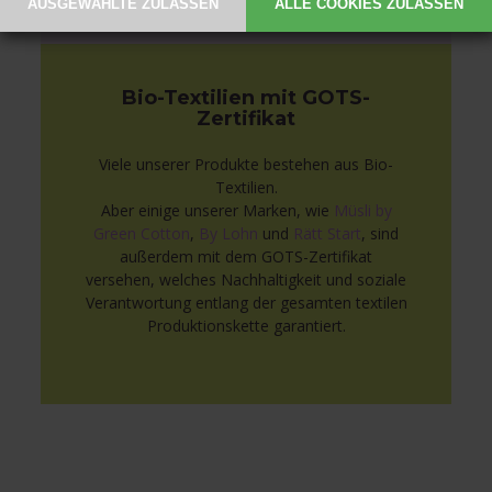
Bio-Textilien mit GOTS-
Zertifikat
Viele unserer Produkte bestehen aus Bio-
Textilien.
Aber einige unserer Marken, wie
Müsli by
Green Cotton
,
By Lohn
und
Rätt Start
, sind
außerdem mit dem GOTS-Zertifikat
versehen, welches Nachhaltigkeit und soziale
Verantwortung entlang der gesamten textilen
Produktionskette garantiert.