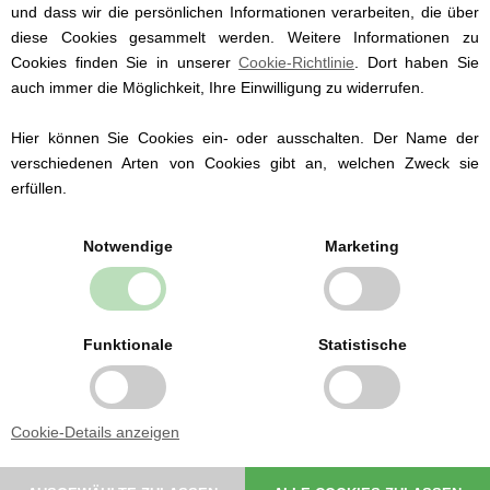
62 (3 Monate)
und dass wir die persönlichen Informationen verarbeiten, die über
68 (6 Monate)
diese Cookies gesammelt werden. Weitere Informationen zu
74 (9 Monate)
Cookies finden Sie in unserer
Cookie-Richtlinie
. Dort haben Sie
80 (12 Monate)
auch immer die Möglichkeit, Ihre Einwilligung zu widerrufen.
86 (18 Monate)
Hier können Sie Cookies ein- oder ausschalten. Der Name der
verschiedenen Arten von Cookies gibt an, welchen Zweck sie
erfüllen.
Notwendige
Marketing
Babybekleidung von
bekannten Marken
Wir führen Babybekleidung der dänischen
Marken Fixoni und Müsli by Green Cotton ab
Funktionale
Statistische
Größe 50.
Wir führen sowohl traditionelle
Strampelanzüge als auch Bodies und
Babyhosen.
Cookie-Details anzeigen
Auswahl an Babybekleidung hier ansehen