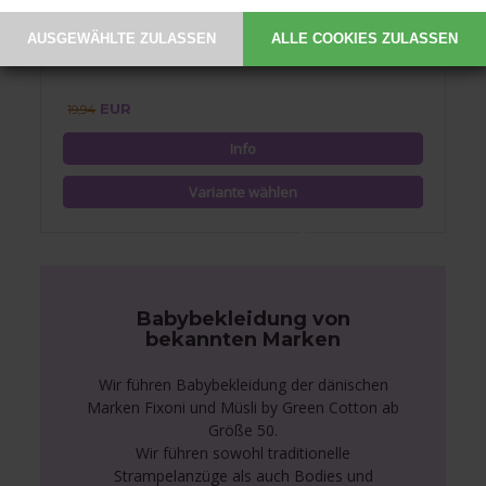
Body mit Lochmuster und Spitzen, Smallstuff, Off White,
langärmelig
EUR
19,94
Babybekleidung von
bekannten Marken
Wir führen Babybekleidung der dänischen
Marken Fixoni und Müsli by Green Cotton ab
Größe 50.
Wir führen sowohl traditionelle
Strampelanzüge als auch Bodies und