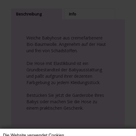
Beschreibung
Info
Weiche Babyhose aus cremefarbenere
Bio-Baumwolle. Angenehm auf der Haut
und frei von Schadstoffen.
Die Hose mit Elastikbund ist ein
Grundbestandteil der Babyausstattung
und paßt aufgrund ihrer dezenten
Farbgebung zu jedem Kleidungsstück.
Bestücken Sie jetzt die Garderobe Ihres
Babys oder machen Sie die Hose zu
einem praktischen Geschenk.
Die Website verwendet Cookies