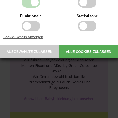
Funktionale
Statistische
Cookie-Details anzeigen
Babybekleidung von
bekannten Marken
Wir führen Babybekleidung der dänischen
Marken Fixoni und Müsli by Green Cotton ab
Größe 50.
Wir führen sowohl traditionelle
Strampelanzüge als auch Bodies und
Babyhosen.
Auswahl an Babybekleidung hier ansehen