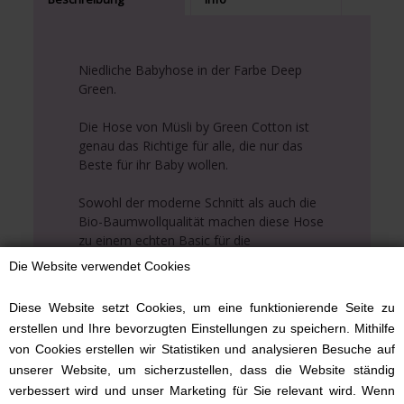
Niedliche Babyhose in der Farbe Deep
Green.
Die Hose von Müsli by Green Cotton ist
genau das Richtige für alle, die nur das
Beste für ihr Baby wollen.
Sowohl der moderne Schnitt als auch die
Bio-Baumwollqualität machen diese Hose
zu einem echten Basic für die
Babygarderobe.
Die Website verwendet Cookies
Sie passt zu jedem Kleidungsstück und
kann hervorragend mit T-Shirts, Pullovern
Diese Website setzt Cookies, um eine funktionierende Seite zu
oder Blusen kombiniert werden
erstellen und Ihre bevorzugten Einstellungen zu speichern. Mithilfe
von Cookies erstellen wir Statistiken und analysieren Besuche auf
Diese Babyhose ist der ideale Beitrag zur
unserer Website, um sicherzustellen, dass die Website ständig
Erstlingsausstattung oder ein gern
verbessert wird und unser Marketing für Sie relevant wird. Wenn
gesehenes Geschenk zur Geburt oder