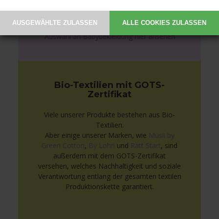
Strampelanzüge als auch Bodies und
Babyhosen.
Auswahl an Babybekleidung hier ansehen
Bio-Textilien mit GOTS-
Zertifikat
Viele unserer Produkte bestehen aus Bio-
Textilien.
Aber einige unserer Marken, wie
Müsli by
Green Cotton
,
By Lohn
und
Rätt Start
, sind
außerdem mit dem GOTS-Zertifikat
versehen, welches Nachhaltigkeit und soziale
Verantwortung entlang der gesamten textilen
Produktionskette garantiert.