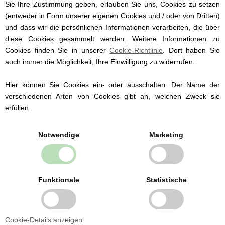
Taufe.
Sie Ihre Zustimmung geben, erlauben Sie uns, Cookies zu setzen
(entweder in Form unserer eigenen Cookies und / oder von Dritten)
Die Hose hat die Größe:
und dass wir die persönlichen Informationen verarbeiten, die über
56 (1-2 Monate)
diese Cookies gesammelt werden. Weitere Informationen zu
62 (3 Monate)
Cookies finden Sie in unserer
Cookie-Richtlinie
. Dort haben Sie
68 (6 Monate)
auch immer die Möglichkeit, Ihre Einwilligung zu widerrufen.
74 (9 Monate)
80 (12 Monate)
Hier können Sie Cookies ein- oder ausschalten. Der Name der
86 (18 Monate)
verschiedenen Arten von Cookies gibt an, welchen Zweck sie
erfüllen.
Notwendige
Marketing
Babybekleidung von
bekannten Marken
Funktionale
Statistische
Wir führen Babybekleidung der dänischen
Marken Fixoni und Müsli by Green Cotton ab
Größe 50.
Wir führen sowohl traditionelle
Cookie-Details anzeigen