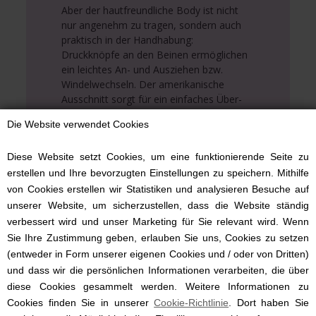
Aber der hautfreundliche Body ist nicht
nur angenehm zu tragen, sondern auch
praktisch in der Handhabung:
Druckknöpfe an den Beinen ermöglichen
ein leichtes An- und Ausziehen bzw.
Windelwechseln. Der amerikanische
Ausschnitt sorgt für ein einfaches Über-
den-Kopf-Ziehen.
Die Website verwendet Cookies
Dieser Baby Body ist der ideale Start
Diese Website setzt Cookies, um eine funktionierende Seite zu
einer Erstlingsausstattung oder ein gern
gesehenes Geschenk zur Geburt oder
erstellen und Ihre bevorzugten Einstellungen zu speichern. Mithilfe
Taufe.
von Cookies erstellen wir Statistiken und analysieren Besuche auf
unserer Website, um sicherzustellen, dass die Website ständig
verbessert wird und unser Marketing für Sie relevant wird. Wenn
Sie Ihre Zustimmung geben, erlauben Sie uns, Cookies zu setzen
(entweder in Form unserer eigenen Cookies und / oder von Dritten)
und dass wir die persönlichen Informationen verarbeiten, die über
Weitere Geschenkinspirationen
diese Cookies gesammelt werden. Weitere Informationen zu
Cookies finden Sie in unserer
Cookie-Richtlinie
. Dort haben Sie