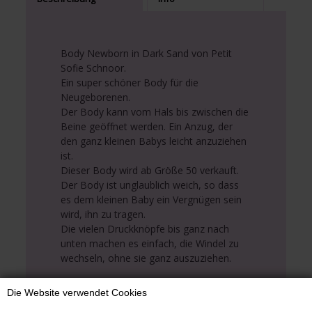
Body Newborn in Dark Sand von Petit
Sofie Schnoor.
Ein super schöner Body für die
Neugeborenen.
Der Body kann vom Hals bis zwischen die
Beine geöffnet werden. Ein Anzug, der
den ganz kleinen Babys leicht anzuziehen
ist.
Dieser Body wird ab Größe 50 verkauft.
Der Body ist unglaublich weich, so dass
es dem kleinen Baby ein Vergnügen sein
wird, ihn zu tragen.
Die vielen Druckknöpfe bis ganz nach
unten machen es einfach, die Windel zu
wechseln, ohne sie ganz auszuziehen.
Der Body ist in dunklem Sand und einem
Die Website verwendet Cookies
neutralen Druck von kleinen Quadraten.