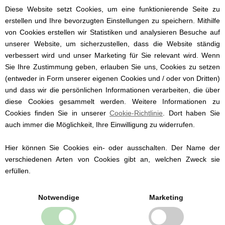
Super schön für den kleinen Jungen.
Diese Website setzt Cookies, um eine funktionierende Seite zu
erstellen und Ihre bevorzugten Einstellungen zu speichern. Mithilfe
Der Body hat lange Ärmel, sodass er
von Cookies erstellen wir Statistiken und analysieren Besuche auf
auch an kalten Tagen getragen werden
unserer Website, um sicherzustellen, dass die Website ständig
kann.
verbessert wird und unser Marketing für Sie relevant wird. Wenn
Dieser Body ist aus der Newborn Serie
Sie Ihre Zustimmung geben, erlauben Sie uns, Cookies zu setzen
von Petit Sofie Schnoor. Die gleiche Serie
(entweder in Form unserer eigenen Cookies und / oder von Dritten)
umfasst auch einen Hut, einen Overall
und dass wir die persönlichen Informationen verarbeiten, die über
und eine Hose, wenn Sie eher auf ein
diese Cookies gesammelt werden. Weitere Informationen zu
zweiteiliges Set stehen.
Cookies finden Sie in unserer
Cookie-Richtlinie
. Dort haben Sie
auch immer die Möglichkeit, Ihre Einwilligung zu widerrufen.
Dieser Baby Body ist der ideale Start
einer Erstlingsausstattung oder ein gern
Hier können Sie Cookies ein- oder ausschalten. Der Name der
gesehenes Geschenk zur Geburt oder
verschiedenen Arten von Cookies gibt an, welchen Zweck sie
Taufe.
erfüllen.
50 (Neugeborene)
56 (1-2 Monate)
Notwendige
Marketing
62 (3 Monate)
68 (6 Monate)