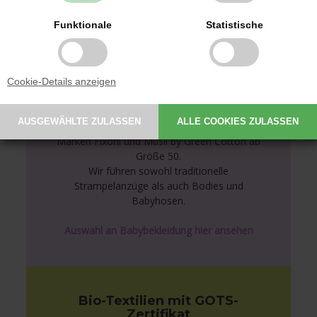
Funktionale
Statistische
Cookie-Details anzeigen
Babybekleidung von
bekannten Marken
Wir führen Babybekleidung der dänischen
Marken Fixoni und Müsli by Green Cotton ab
Größe 50.
Wir führen sowohl traditionelle
Strampelanzüge als auch Bodies und
Babyhosen.
Auswahl an Babybekleidung hier ansehen
Bio-Textilien mit GOTS-
Zertifikat