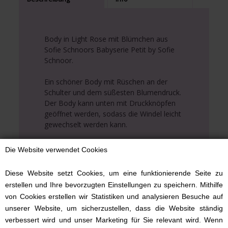
Body in Light Rose mit Blümchen aus
Sofie Schnoors Babyserie Petit by Sofie
Schnoor.
Ein schöner Body mit Rüschen an der
Schulter und dem süßesten Blumendruck.
Der Body kann unten mit Druckknöpfen
geöffnet werden, sodass die Windel leicht
gewechselt werden kann.
Der Body hat eine Häkelkante um den
Die Website verwendet Cookies
Hals und wird mit Druckknöpfen an der
Schulter geschlossen.
Diese Website setzt Cookies, um eine funktionierende Seite zu
Ein Body, den die Jüngsten leicht anziehen
erstellen und Ihre bevorzugten Einstellungen zu speichern. Mithilfe
können.
von Cookies erstellen wir Statistiken und analysieren Besuche auf
unserer Website, um sicherzustellen, dass die Website ständig
Body besteht aus 46% Baumwolle, 46%
verbessert wird und unser Marketing für Sie relevant wird. Wenn
Modal und 8% Elasthan, ist also sehr