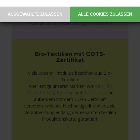
Strampelanzüge als auch Bodies und
Babyhosen.
Auswahl an Babybekleidung hier ansehen
Bio-Textilien mit GOTS-
Zertifikat
Viele unserer Produkte bestehen aus Bio-
Textilien.
Aber einige unserer Marken, wie
Müsli by
Green Cotton
,
By Lohn
und
Rätt Start
, sind
außerdem mit dem GOTS-Zertifikat
versehen, welches Nachhaltigkeit und soziale
Verantwortung entlang der gesamten textilen
Produktionskette garantiert.