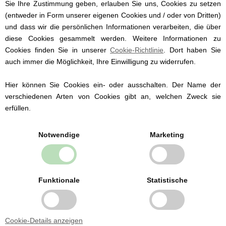
elastisch.
Sie Ihre Zustimmung geben, erlauben Sie uns, Cookies zu setzen
(entweder in Form unserer eigenen Cookies und / oder von Dritten)
Der Body ist in den Größen:
und dass wir die persönlichen Informationen verarbeiten, die über
56 (1-2 Monate)
diese Cookies gesammelt werden. Weitere Informationen zu
62 (3 Monate)
Cookies finden Sie in unserer
Cookie-Richtlinie
. Dort haben Sie
68 (6 Monate)
auch immer die Möglichkeit, Ihre Einwilligung zu widerrufen.
74 (9 Monate)
80 (12 Monate)
Hier können Sie Cookies ein- oder ausschalten. Der Name der
86 (18 Monate)
verschiedenen Arten von Cookies gibt an, welchen Zweck sie
erfüllen.
Notwendige
Marketing
Babybekleidung von
bekannten Marken
Funktionale
Statistische
Wir führen Babybekleidung der dänischen
Marken Fixoni und Müsli by Green Cotton ab
Größe 50.
Wir führen sowohl traditionelle
Cookie-Details anzeigen