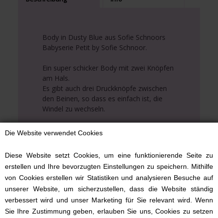
Body in Dusty Blue aus Sofie Schnoors
Babyserie Petit by Sofie Schnoor.
Ein super schicker Body mit zwei Knöpfen
am Hals.
Es gibt auch drei Druckknöpfe zwischen
den Beinen, so dass es einfach ist, die
Windel zu wechseln.
Der Body ist von der Dänin Sofie Schnoor
Die Website verwendet Cookies
und ist eine super weiche Qualität.
Diese Website setzt Cookies, um eine funktionierende Seite zu
Alles in allem ein super cooles
erstellen und Ihre bevorzugten Einstellungen zu speichern. Mithilfe
Kleidungsstück für das neugeborene
von Cookies erstellen wir Statistiken und analysieren Besuche auf
Baby. Kaufen Sie es, damit Sie bereit sind,
unserer Website, um sicherzustellen, dass die Website ständig
wenn das Baby kommt, oder als
verbessert wird und unser Marketing für Sie relevant wird. Wenn
Mutterschaftsgeschenk.
Sie Ihre Zustimmung geben, erlauben Sie uns, Cookies zu setzen