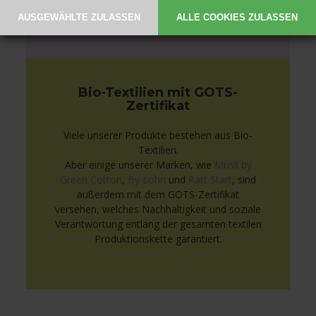
Auswahl an Babybekleidung hier ansehen
Bio-Textilien mit GOTS-
Zertifikat
Viele unserer Produkte bestehen aus Bio-
Textilien.
Aber einige unserer Marken, wie
Müsli by
Green Cotton
,
By Lohn
und
Rätt Start
, sind
außerdem mit dem GOTS-Zertifikat
versehen, welches Nachhaltigkeit und soziale
Verantwortung entlang der gesamten textilen
Produktionskette garantiert.