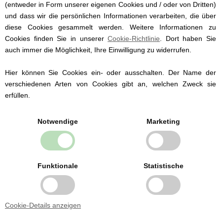
Der Body hat die Größen:
(entweder in Form unserer eigenen Cookies und / oder von Dritten)
62 (3 Monate)
und dass wir die persönlichen Informationen verarbeiten, die über
68 (6 Monate)
diese Cookies gesammelt werden. Weitere Informationen zu
74 (9 Monate)
Cookies finden Sie in unserer
Cookie-Richtlinie
. Dort haben Sie
80 (12 Monate)
auch immer die Möglichkeit, Ihre Einwilligung zu widerrufen.
86 (18 Monate)
92 (2 Jahre)
Hier können Sie Cookies ein- oder ausschalten. Der Name der
verschiedenen Arten von Cookies gibt an, welchen Zweck sie
erfüllen.
Notwendige
Marketing
Babybekleidung von
bekannten Marken
Wir führen Babybekleidung der dänischen
Funktionale
Statistische
Marken Fixoni und Müsli by Green Cotton ab
Größe 50.
Wir führen sowohl traditionelle
Strampelanzüge als auch Bodies und
Cookie-Details anzeigen
Babyhosen.