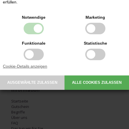
erfüllen.
Kontakt
Notwendige
Marketing
Babysutten.de
Glarmestervej 7
DK-6800 Varde
CVR: 30209648
Funktionale
Statistische
Email:
service@babysutten.de
Tel.:
+45 29 11 19 07
Montag 09:00-11:00
Cookie-Details anzeigen
Dienstag 09:00-11:00
Donnerstag 09:00-11:00
Information
Startseite
Gutschein
Begriffe
Über uns
FAQ
Das tun wir für Sie